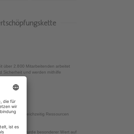
rtschöpfungskette
it über 2.800 Mitarbeitenden arbeitet
d Sicherheit und werden mithilfe
stellen und gleichzeitig Ressourcen
anung und Bau wurde besonderer Wert auf