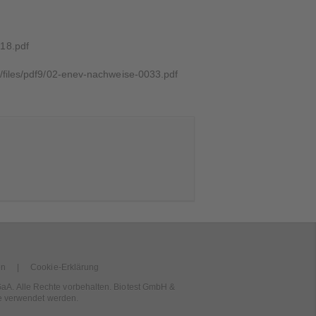
_18.pdf
de/files/pdf9/02-enev-nachweise-0033.pdf
en
Cookie-Erklärung
GaA. Alle Rechte vorbehalten. Biotest GmbH &
te verwendet werden.