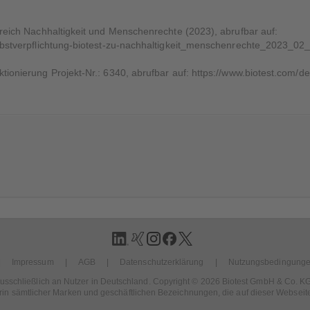
Bereich Nachhaltigkeit und Menschenrechte (2023), abrufbar auf:
selbstverpflichtung-biotest-zu-nachhaltigkeit_menschenrechte_2023_02
ktionierung Projekt-Nr.: 6340, abrufbar auf: https://www.biotest.com/
Impressum
AGB
Datenschutzerklärung
Nutzungsbedingung
h ausschließlich an Nutzer in Deutschland. Copyright © 2026 Biotest GmbH & Co. K
rin sämtlicher Marken und geschäftlichen Bezeichnungen, die auf dieser Websei