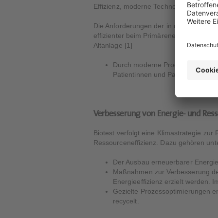
Effizienz, moderne Technologien und r
Die Anforderungen der in der Bauphase
effizienter beim Primärenergiebedarf al
Altanlage [1]
Durch moderne Produktionsproze
Patientinnen und Patienten mit d
Verbesserung von Energie- und Ress
Biotest verfolgt eine Klimastrategie z
Ressourceneffizienz. Dazu gehören unt
Der Ausbau erneuerbarer Energi
Maßnahmen zur Verbesserung der E
Energieeffizienz erzielt werden.
Gezielte Prozessoptimierungen e
recycelt.