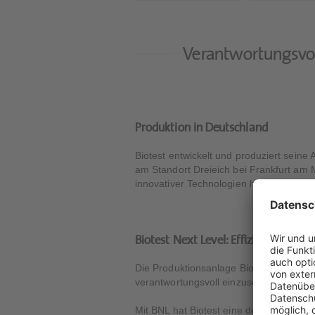
Verantwortungsvo
Produktion in Deutschland
Biotest entwickelt und produziert seine 
am Standort Dreieich bei Frankfurt am M
innovativer Technologien hergestellt.
Biotest Next Level: Effiziente Produ
Die Produktionsanlage Biotest Next Lev
verantwortungsvoll einzusetzen.
Mit BNL hat Biotest eine der modernste