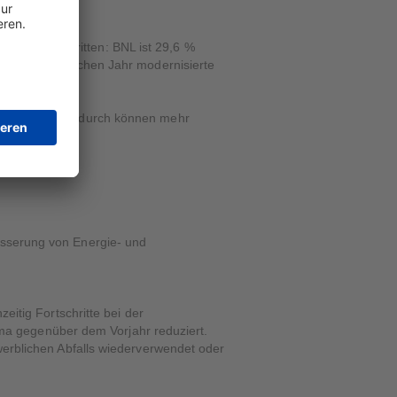
ch unterschritten: BNL ist 29,6 %
ie eine im gleichen Jahr modernisierte
 als zuvor. Dadurch können mehr
besserung von Energie- und
itig Fortschritte bei der
sma gegenüber dem Vorjahr reduziert.
erblichen Abfalls wiederverwendet oder