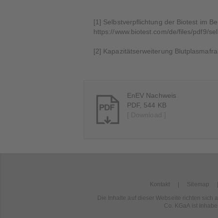
[1] Selbstverpflichtung der Biotest im 
https://www.biotest.com/de/files/pdf9/
[2] Kapazitätserweiterung Blutplasmafra
EnEV Nachweis
PDF, 544 KB
[ Download ]
Kontakt
Sitemap
Die Inhalte auf dieser Webseite richten sic
Co. KGaA ist Inhabe