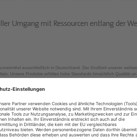
ller Umgang mit Ressourcen entlang der We
Arzneimittel ausschließlich in Deutschland. Der Großteil unserer weltwe
ain. Unsere Produkte erfüllen hohe Standards hinsichtlich Qualität un
ktion mit moderner Infrastruktur
el (BNL) unterstützt unseren Anspruch, hochwertige Therapien bereitzu
n Produktionsanlagen für Plasmaproteine geschaffen. Bereits bei Pl