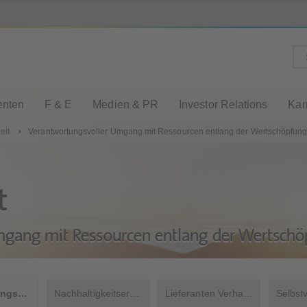
enten
F & E
Medien & PR
Investor Relations
Kar
eit
Verantwortungsvoller Umgang mit Ressourcen entlang der Wertschöpfung
t
gang mit Ressourcen entlang der Wertschö
Verantwortungsvoller Umgang mit Ressourcen entlang der Wertschöpfungskette
Nachhaltigkeitserklärung
Lieferanten Verhaltenskodex