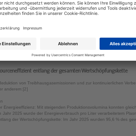
essourcenschonende Produktionsprozesse gelegt.
 gültigen deutschen Energiesparverordnung (EnEV 2014) wurden deutli
s von der EnEV 2014 gefordert und damit doppelt so energieeffizient w
sse können aus einem Liter Plasma mehr Produkte gewonnen werden
ringend benötigten Therapien versorgt werden.
ourceneffizient entlang der gesamten Wertschöpfungskette
ur Reduktion von Treibhausgasemissionen und zur kontinuierlichen Ver
er anderem:[2]
en
nergieeffizienz: Mit steigenden Produktionsvolumina konnten gleichze
 Im Jahr 2025 wurde der Energieverbrauch pro Liter verarbeitetem Pla
ntlang der Wertschöpfungskette: Im Jahr 2025 wurden 95,6 % des gew