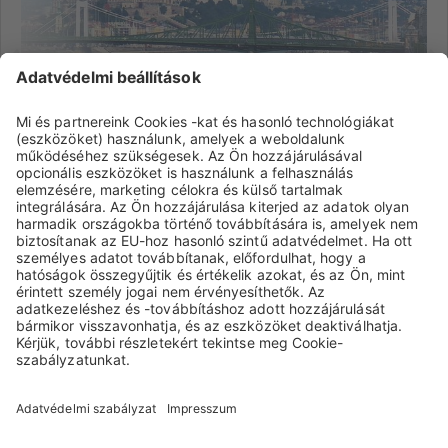
Biotest Hungaria Kft.
További információ
Home
Kapcsolat
Impresszum
Oldaltérkép