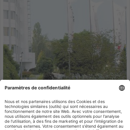
configurer le site à travers sa plateforme de
gestion du consentement (CPM) afin d'ajouter
ce contenu à la liste des technologies
utilisées.
En savoir plus
Accepter
powered by
Usercentrics Consent
Biotest AG
Management Platform
Landsteinerstrasse 5
63303 Dreieich
Allemagne