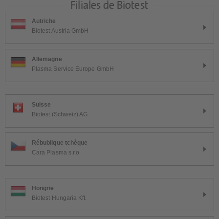
Filiales de Biotest
Platform
Autriche
Biotest Austria GmbH
Allemagne
Plasma Service Europe GmbH
Suisse
Biotest (Schweiz) AG
Rébublique tchèque
Cara Plasma s.r.o.
Hongrie
Biotest Hungaria Kft.