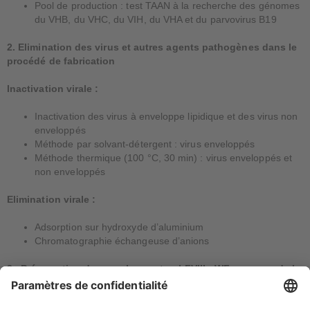
Pool de production : test TAAN à la recherche des génomes
du VHB, du VHC, du VIH, du VHA et du parvovirus B19
2. Elimination des virus et autres agents pathogènes dans le
procédé de fabrication
Inactivation virale :
Inactivation des virus à enveloppe lipidique et des virus non
enveloppés
Méthode par solvant-détergent : virus enveloppés
Méthode thermique (100 °C, 30 min) : virus enveloppés et
non enveloppés
Elimination virale :
Adsorption sur hydroxyde d’aluminium
Chromatographie échangeuse d’anions
3. Préservation du complexe naturel FVIII-vWF au cours de la
fabrication et de l’élimination virale
Pas de changement du complexe préformé FVIII/vWF