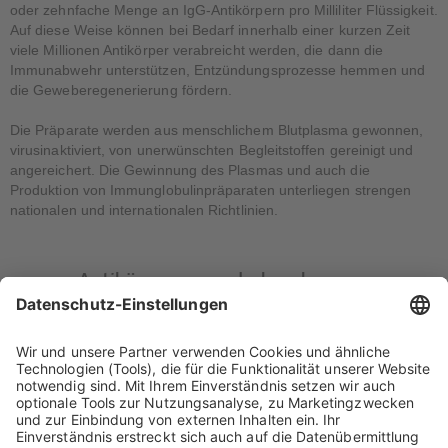
oder zehnfache Menge an IgG-Anti­körpern pro Milliliter Flüssigkeit.
Auf diese Weise können bei Bedarf innerhalb einer kurzen Zeit
viele Millionen Antikörper verabreicht werden, die dann die
Immunabwehr unterstützen, Entzün­dungs­­prozesse hemmen und
die Geweberegenerierung fördern.
Die Präparate werden aus menschlichem Blutplasma gewonnen,
virusinaktiviert, von uner­wünschten Begleitstoffen gereinigt und
ange­reichert. Die Gewinnung des Plasmas und auch die
Produktion von Immunglobulinpräparaten unterliegen strengen
nationalen und inter­nationalen Richtlinien.
Antikörpermangelerkrankungen
Bei einem Antikörpermangel reagieren die Blutlymphozyten
unzureichend oder gar nicht auf eindringende Erreger, und das
Immunsystem ist nicht in der Lage, einen normalen Antikör­per­
spiegel im Blut aufrecht zu erhalten.
Die Folge sind häufig wiederkehrende und teilweise