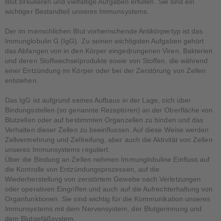
Blut zirkulieren und vielfältige Aufga­ben erfüllen. Sie sind ein
wichtiger Bestandteil unseres Immun­systems.
Der im menschlichen Blut vorherrschende Antikörpertyp ist das
Immunglobulin G (IgG). Zu seinen wichtigsten Aufgaben gehört
das Abfangen von in den Körper eingedrun­genen Viren, Bakterien
und deren Stoffwechselprodukte sowie von Stoffen, die während
einer Entzündung im Körper oder bei der Zerstörung von Zellen
entstehen.
Das IgG ist aufgrund seines Aufbaus in der Lage, sich über
Bindungsstellen (so genannte Rezeptoren) an der Oberfläche von
Blutzellen oder auf bestimmten Organzellen zu binden und das
Verhalten dieser Zellen zu beeinflussen. Auf diese Weise werden
Zellvermehrung und Zellreifung, aber auch die Aktivität von Zellen
unseres Immunsystems reguliert.
Über die Bindung an Zellen nehmen Immunglobuline Einfluss auf
die Kontrolle von Entzün­dungs­prozessen, auf die
Wiederherstellung von zerstörtem Gewebe nach Verletzungen
oder operativen Eingriffen und auch auf die Aufrechterhaltung von
Organfunktionen. Sie sind wichtig für die Kommu­nikation unseres
Immunsystems mit dem Nervensystem, der Blut­gerinnung und
dem Blut­gefäßsystem.