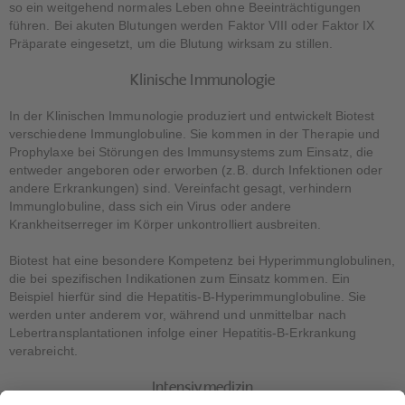
so ein weitgehend normales Leben ohne Beeinträchtigungen
führen. Bei akuten Blutungen werden Faktor VIII oder Faktor IX
Präparate eingesetzt, um die Blutung wirksam zu stillen.
Klinische Immunologie
In der Klinischen Immunologie produziert und entwickelt Biotest
verschiedene Immunglobuline. Sie kommen in der Therapie und
Prophylaxe bei Störungen des Immunsystems zum Einsatz, die
entweder angeboren oder erworben (z.B. durch Infektionen oder
andere Erkrankungen) sind. Vereinfacht gesagt, verhindern
Immunglobuline, dass sich ein Virus oder andere
Krankheitserreger im Körper unkontrolliert ausbreiten.
Biotest hat eine besondere Kompetenz bei Hyperimmunglobulinen,
die bei spezifischen Indikationen zum Einsatz kommen. Ein
Beispiel hierfür sind die Hepatitis-B-Hyperimmunglobuline. Sie
werden unter anderem vor, während und unmittelbar nach
Lebertransplantationen infolge einer Hepatitis-B-Erkrankung
verabreicht.
Intensivmedizin