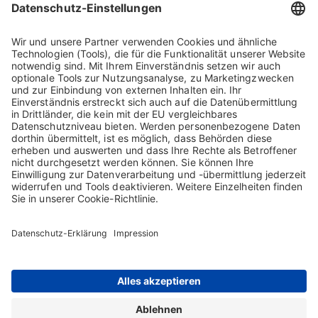
In der Intensiv- und Notfallmedizin wird zum Ausgleich eines
Volumen- und Eiweißverlustes des Blutes, wie er etwa nach
schweren Verletzungen oder Verbrennungen entsteht, Albumin von
Biotest eingesetzt. Ein weiteres wichtiges Anwendungsgebiet
unseres Immunglobulin-M-Präparates Pentaglobin® sind schwere
bakterielle Infektionen bis hin zur Sepsis oder schwere
Lungenentzündungen. Gerade in diesem Bereich sind spezielle
Immunglobulin-Präparate wie Pentaglobin® oder das sich noch in
der Entwicklung befindliche IgM concentrate von Biotest wichtige
Therapieoptionen und können für viele Patienten unmittelbar
lebensrettend sein.
Home
Kontakt
Impressum
Sitemap
AGB
Datenschutz-Erklärung
Nutzungsbedingungen
Cookie-Erklärung