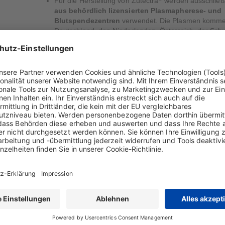
Für die Herstellung von Zutectra
werden ausschließ
aus behördlich lizensierten Plasmapherese- und
Blutspendezentren
verwendet. Die Plasmen kommen
Deutschland, den Niederlanden, Österreich, der Schw
Tschechischen Republik, Ungarn und den USA.
Es werden nur
Plasmen gesunder Spender
verwend
Spender müssen negativ auf Hepatitis-B-Antigen sow
Antikörper gegen humanes Immundefizienzvirus (HIV
Hepatitis-C-Virus getestet worden sein.
Zusätzlich erfolgt bei Biotest
eine Sperrlagerung de
von mindestens 60 Tage
n. Damit bietet sich die Mög
Plasmen von der Verarbeitung auszuschließen, wen
Nachspendeinformationen ein erhöhtes Risiko für die 
Spende begründen. Seit 2001 erfüllt die Biotest den
Inventory Hold Standard" der Vereinigung der
plasmaverarbeitenden Industrie (PPTA).
Die Kontrolle der für die Verarbeitung zusammengest
Plasmapools erfolgt zweifach mittels
Nukleinsäureamplifikationstechnik
(NAT-Tests). G
auf HCV-RNA, HBV-DNA, HIV-RNA, HAV-RNA und Par