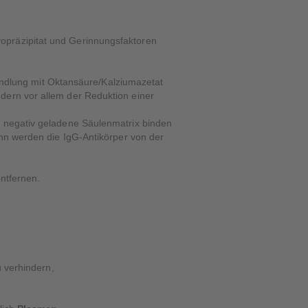
opräzipitat und Gerinnungsfaktoren
ehandlung mit Oktansäure/Kalziumazetat
dern vor allem der Reduktion einer
e negativ geladene Säulenmatrix binden
ann werden die IgG-Antikörper von der
entfernen.
 verhindern,