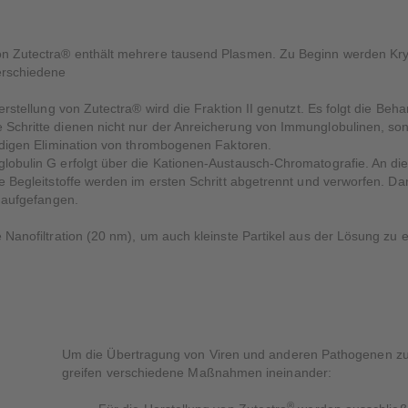
von Zutectra® enthält mehrere tausend Plasmen. Zu Beginn werden Kry
verschiedene
Herstellung von Zutectra® wird die Fraktion II genutzt. Es folgt die B
 Schritte dienen nicht nur der Anreicherung von Immunglobulinen, son
ändigen Elimination von thrombogenen Faktoren.
globulin G erfolgt über die Kationen-Austausch-Chromatografie. An di
ie Begleitstoffe werden im ersten Schritt abgetrennt und verworfen. D
n aufgefangen.
e Nanofiltration (20 nm), um auch kleinste Partikel aus der Lösung zu 
Um die Übertragung von Viren und anderen Pathogenen zu
greifen verschiedene Maßnahmen ineinander:
®