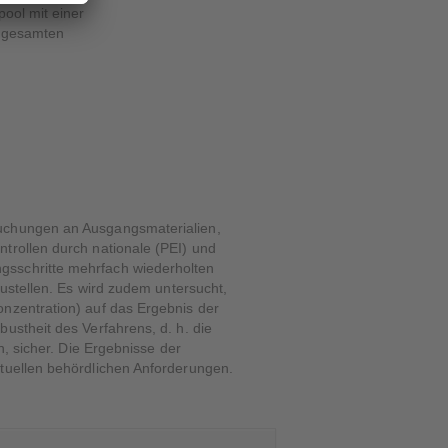
ool mit einer
m gesamten
suchungen an Ausgangsmaterialien,
trollen durch nationale (PEI) und
gsschritte mehrfach wiederholten
zustellen. Es wird zudem untersucht,
onzentration) auf das Ergebnis der
ustheit des Verfahrens, d. h. die
n, sicher. Die Ergebnisse der
ktuellen behördlichen Anforderungen.