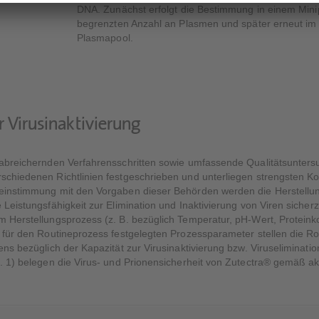
DNA. Zunächst erfolgt die Bestimmung in einem Minip
begrenzten Anzahl an Plasmen und später erneut i
Plasmapool.
r Virusinaktivierung
n-abreichernden Verfahrensschritten sowie umfassende Qualitätsunter
schiedenen Richtlinien festgeschrieben und unterliegen strengsten Kon
reinstimmung mit den Vorgaben dieser Behörden werden die Herstellun
 Leistungsfähigkeit zur Elimination und Inaktivierung von Viren sicher
m Herstellungsprozess (z. B. bezüglich Temperatur, pH-Wert, Proteink
 für den Routineprozess festgelegten Prozessparameter stellen die Rob
ns bezüglich der Kapazität zur Virusinaktivierung bzw. Viruseliminatio
b. 1) belegen die Virus- und Prionensicherheit von Zutectra® gemäß a