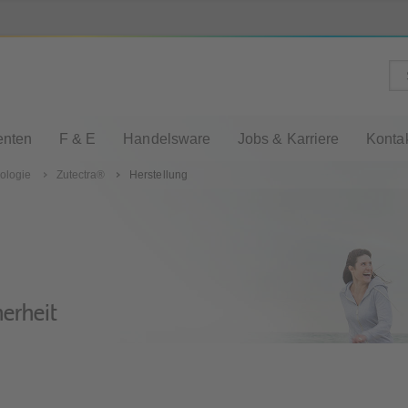
enten
F & E
Handelsware
Jobs & Karriere
Konta
ologie
Zutectra®
Herstellung
herheit