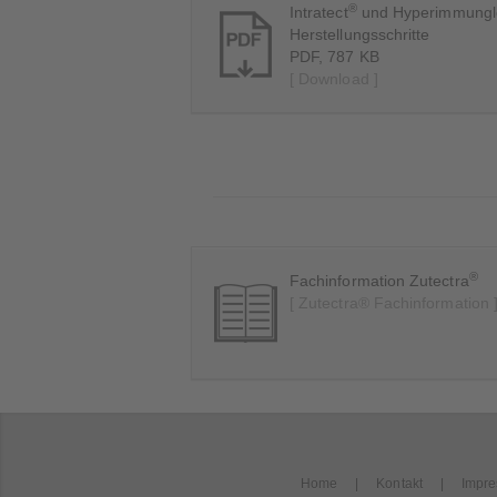
®
Intratect
und Hyperimmunglo
Herstellungsschritte
PDF, 787 KB
[ Download ]
®
Fachinformation Zutectra
[ Zutectra® Fachinformation 
Home
Kontakt
Impr