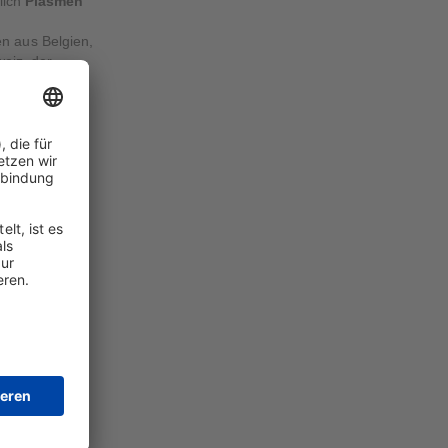
lich
Plasmen
 aus Belgien,
eiz, der
et. Die
ie auf
 1/2) und
r Plasmen
lichkeit,
n
geleistete
 "QSEAL*
ellten
etestet wird
vovirus-B19-