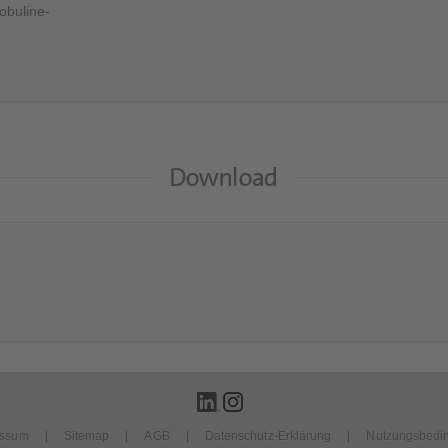
buline-
Download
]
essum
Sitemap
AGB
Datenschutz-Erklärung
Nutzungsbedi