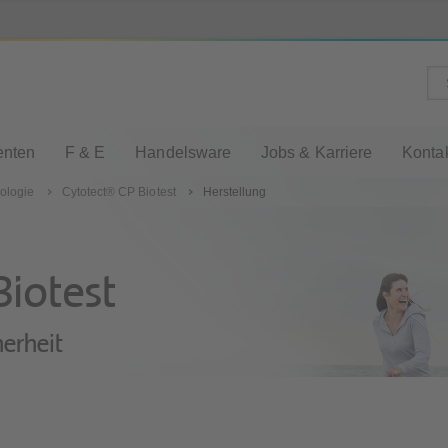
enten
F & E
Handelsware
Jobs & Karriere
Konta
ologie
Cytotect® CP Biotest
Herstellung
iotest
herheit