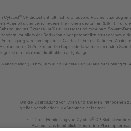
®
on Cytotect
CP Biotest enthält mehrere tausend Plasmen. Zu Beginn 
ls Äthanolfällung verschiedene Fraktionen gewonnen (I/II/III). Für die
die Behandlung mit Oktansäure/Kalziumazetat und mit einem Solvent-Dete
ondern vor allem der Reduktion einer potenziellen Viruslast sowie de
 Aufreinigung von Immunglobulin G erfolgt über die Kationen-Austaus
v geladenen IgG-Antikörper. Die Begleitstoffe werden im ersten Schri
x gelöst und als reine Eluatfraktion aufgefangen.
e Nanofiltration (20 nm), um auch kleinste Partikel aus der Lösung zu 
Um die Übertragung von Viren und anderen Pathogenen zu
greifen verschiedene Maßnahmen ineinander:
®
Für die Herstellung von Cytotect
CP Biotest werden 
Plasmen aus behördlich lizensierten Plasmapherese