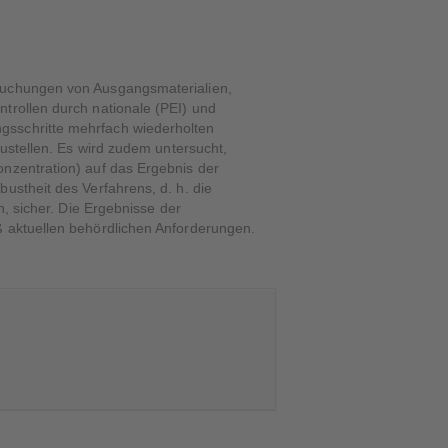
rsuchungen von Ausgangsmaterialien,
trollen durch nationale (PEI) und
gsschritte mehrfach wiederholten
zustellen. Es wird zudem untersucht,
onzentration) auf das Ergebnis der
ustheit des Verfahrens, d. h. die
n, sicher. Die Ergebnisse der
ß aktuellen behördlichen Anforderungen.