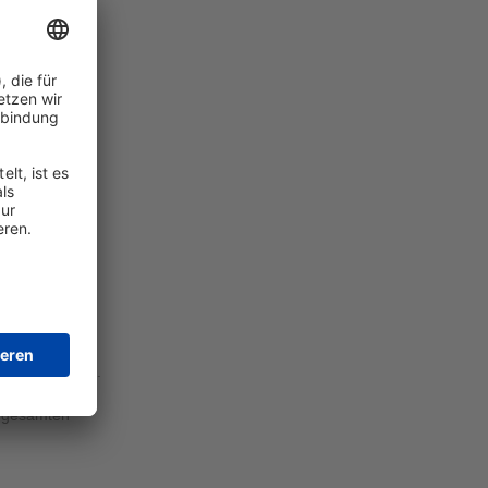
aus Belgien,
eiz, der
t. Die
ie auf
 1/2) und
r Plasmen von
eit, Plasmen
geleistete
 "QSEAL
ellten
tet wird auf
irus-B19-DNA.
it einer
m gesamten