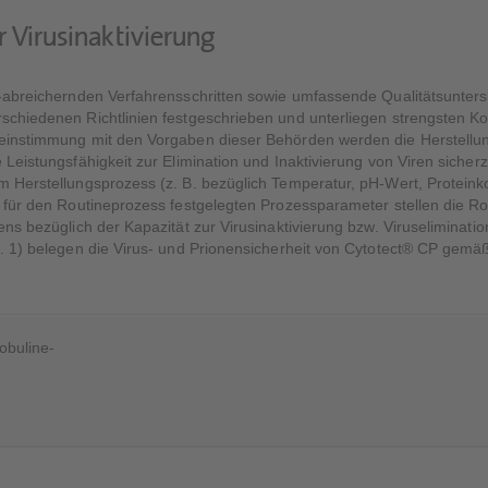
r Virusinaktivierung
 -abreichernden Verfahrensschritten sowie umfassende Qualitätsunte
schiedenen Richtlinien festgeschrieben und unterliegen strengsten Kon
reinstimmung mit den Vorgaben dieser Behörden werden die Herstellun
 Leistungsfähigkeit zur Elimination und Inaktivierung von Viren sicher
m Herstellungsprozess (z. B. bezüglich Temperatur, pH-Wert, Proteink
 für den Routineprozess festgelegten Prozessparameter stellen die Rob
ns bezüglich der Kapazität zur Virusinaktivierung bzw. Viruseliminatio
b. 1) belegen die Virus- und Prionensicherheit von Cytotect® CP gemä
buline-