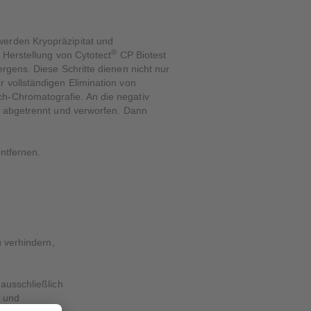
werden Kryopräzipitat und
®
 Herstellung von Cytotect
CP Biotest
rgens. Diese Schritte dienen nicht nur
r vollständigen Elimination von
ch-Chromatografie. An die negativ
tt abgetrennt und verworfen. Dann
entfernen.
 verhindern,
ausschließlich
- und