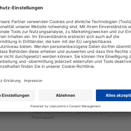
Blutspendezentren verwendet. Die Plasmen kommen 
Deutschland, den Niederlanden, Österreich, der Schw
Tschechischen Republik, Ungarn und den USA.
Es werden nur Plasmen gesunder Spender verwende
Spender müssen negativ auf Hepatitis-B-Antigen sow
Antikörper gegen humanes Immundefizienzvirus (HIV
Hepatitis-C-Virus getestet worden sein.
Zusätzlich erfolgt bei Biotest eine Sperrlagerung de
mindestens 60 Tagen. Damit bietet sich die Möglichk
von der Verarbeitung auszuschließen, wenn
Nachspendeinformationen ein erhöhtes Risiko für die 
Spende begründen. Seit 2001 erfüllt die Biotest den
Inventory Hold Standard" der Vereinigung der
plasmaverarbeitenden Industrie (PPTA).
Die Kontrolle der für die Verarbeitung zusammengest
Plasmapools erfolgt zweifach mittels
Nukleinsäureamplifikationstechnik (NAT-Tests). Getes
HCV-RNA, HBV-DNA, HIV-RNA, HAV-RNA und Parvov
Zunächst erfolgt die Bestimmung in einem Minipool m
begrenzten Anzahl an Plasmen und später erneut i
Plasmapool.