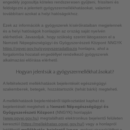
engedély jogosultja köteles rendszeresen gyűjteni, frissíteni és
feldolgozni a jelentett gyógyszermellékhatásokat, valamint
továbbítani azokat a helyi hatóságokhoz.
Ezek az információk a gyógyszerek kísérőirataiban megjelennek
és a helyi hatóságok honlapján az ország saját nyelvén
elérhetőek. Javasoljuk, hogy szükség szerint látogasson el a
Nemzeti Népegészségügyi és Gyógyszerészeti Központ NNGYK
https://ogyei.gov.hu/gyogyszeradatbazis
honlapra, ahol a
forgalomba hozatali engedéllyel rendelkező gyógyszerek
alkalmazási előírása elérhető.
Hogyan jelentsük a gyógyszermellékhatásokat?
A feltételezett mellékhatások bejelentését egészségügyi
szakemberek, betegek, hozzátartozók (tehát bárki) megteheti.
A mellékhatások bejelentéséről tájékoztatást kaphat és
bejelentését megteheti a N
emzeti Népegészségügyi és
Gyógyszerészeti Központ
(NNGYK) honlapján
(
www.ogyei.gov.hu
) megtalálható elektronikus bejelentő felületen
keresztül (
https://mellekhatas.ogyei.gov.hu/
) vagy a honlapról
letölthető
mellékhatás-bejelentő lapon
, melyet visszaküldhet e-