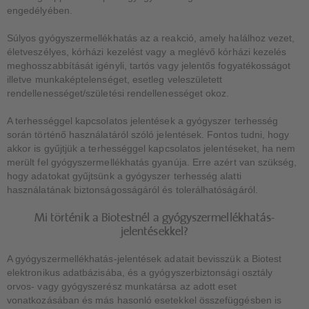
engedélyében.
Súlyos gyógyszermellékhatás az a reakció, amely halálhoz vezet,
életveszélyes, kórházi kezelést vagy a meglévő kórházi kezelés
meghosszabbítását igényli, tartós vagy jelentős fogyatékosságot
illetve munkaképtelenséget, esetleg veleszületett
rendellenességet/születési rendellenességet okoz.
A terhességgel kapcsolatos jelentések a gyógyszer terhesség
során történő használatáról szóló jelentések. Fontos tudni, hogy
akkor is gyűjtjük a terhességgel kapcsolatos jelentéseket, ha nem
merült fel gyógyszermellékhatás gyanúja. Erre azért van szükség,
hogy adatokat gyűjtsünk a gyógyszer terhesség alatti
használatának biztonságosságáról és tolerálhatóságáról.
Mi történik a Biotestnél a gyógyszermellékhatás-
jelentésekkel?
A gyógyszermellékhatás-jelentések adatait bevisszük a Biotest
elektronikus adatbázisába, és a gyógyszerbiztonsági osztály
orvos- vagy gyógyszerész munkatársa az adott eset
vonatkozásában és más hasonló esetekkel összefüggésben is