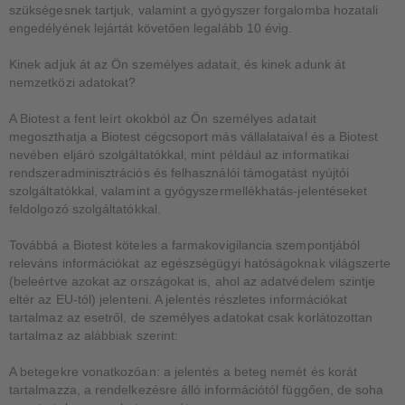
szükségesnek tartjuk, valamint a gyógyszer forgalomba hozatali
engedélyének lejártát követően legalább 10 évig.
Kinek adjuk át az Ön személyes adatait, és kinek adunk át
nemzetközi adatokat?
A Biotest a fent leírt okokból az Ön személyes adatait
megoszthatja a Biotest cégcsoport más vállalataival és a Biotest
nevében eljáró szolgáltatókkal, mint például az informatikai
rendszeradminisztrációs és felhasználói támogatást nyújtói
szolgáltatókkal, valamint a gyógyszermellékhatás-jelentéseket
feldolgozó szolgáltatókkal.
Továbbá a Biotest köteles a farmakovigilancia szempontjából
releváns információkat az egészségügyi hatóságoknak világszerte
(beleértve azokat az országokat is, ahol az adatvédelem szintje
eltér az EU-tól) jelenteni. A jelentés részletes információkat
tartalmaz az esetről, de személyes adatokat csak korlátozottan
tartalmaz az alábbiak szerint:
A betegekre vonatkozóan: a jelentés a beteg nemét és korát
tartalmazza, a rendelkezésre álló információtól függően, de soha