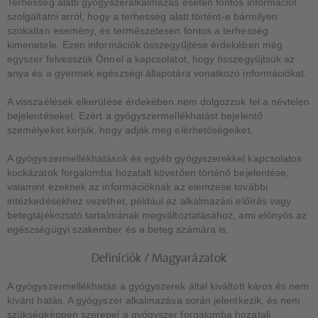
Terhesség alatti gyógyszeralkalmazás esetén fontos információt
szolgáltatni arról, hogy a terhesség alatt történt-e bármilyen
szokatlan esemény, és természetesen fontos a terhesség
kimenetele. Ezen információk összegyűjtése érdekében még
egyszer felvesszük Önnel a kapcsolatot, hogy összegyűjtsük az
anya és a gyermek egészségi állapotára vonatkozó információkat.
A visszaélések elkerülése érdekében nem dolgozzuk fel a névtelen
bejelentéseket. Ezért a gyógyszermellékhatást bejelentő
személyeket kérjük, hogy adják meg elérhetőségeiket.
A gyógyszermellékhatások és egyéb gyógyszerekkel kapcsolatos
kockázatok forgalomba hozatalt követően történő bejelentése,
valamint ezeknek az információknak az elemzése további
intézkedésekhez vezethet, például az alkalmazási előírás vagy
betegtájékoztató tartalmának megváltoztatásához, ami előnyös az
egészségügyi szakember és a beteg számára is.
Definíciók / Magyarázatok
A gyógyszermellékhatás a gyógyszerek által kiváltott káros és nem
kívánt hatás. A gyógyszer alkalmazása során jelentkezik, és nem
szükségképpen szerepel a gyógyszer forgalomba hozatali