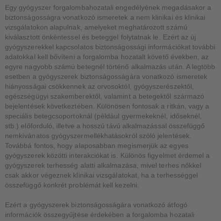
Egy gyógyszer forgalombahozatali engedélyének megadásakor a
biztonságosságra vonatkozó ismeretek a nem klinikai és klinikai
vizsgálatokon alapulnak, amelyeket meghatározott számú
kiválasztott önkéntessel és beteggel folytatnak le. Ezért az új
gyógyszerekkel kapcsolatos biztonságossági információkat további
adatokkal kell bővíteni a forgalomba hozatalt követő években, az
egyre nagyobb számú betegnél történő alkalmazás után. A legtöbb
esetben a gyógyszerek biztonságosságára vonatkozó ismeretek
hiányosságai csökkennek az orvosoktól, gyógyszerészektől,
egészségügyi szakemberektől, valamint a betegektől származó
bejelentések következtében. Különösen fontosak a ritkán, vagy a
speciális betegcsoportoknál (például gyermekeknél, időseknél,
stb.) előforduló, illetve a hosszú távú alkalmazással összefüggő
nemkívánatos gyógyszermellékhatásokról szóló jelentések.
Továbbá fontos, hogy alaposabban megismerjük az egyes
gyógyszerek közötti interakciókat is. Különös figyelmet érdemel a
gyógyszerek terhesség alatti alkalmazása, mivel terhes nőkkel
csak akkor végeznek klinikai vizsgálatokat, ha a terhességgel
összefüggő konkrét problémát kell kezelni.
Ezért a gyógyszerek biztonságosságára vonatkozó átfogó
információk összegyűjtése érdekében a forgalomba hozatali