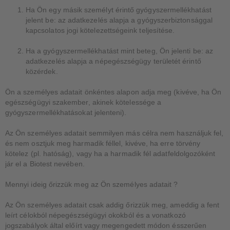
Ha Ön egy másik személyt érintő gyógyszermellékhatást
jelent be: az adatkezelés alapja a gyógyszerbiztonsággal
kapcsolatos jogi kötelezettségeink teljesítése.
Ha a gyógyszermellékhatást mint beteg, Ön jelenti be: az
adatkezelés alapja a népegészségügy területét érintő
közérdek.
Ön a személyes adatait önkéntes alapon adja meg (kivéve, ha Ön
egészségügyi szakember, akinek kötelessége a
gyógyszermellékhatásokat jelenteni).
Az Ön személyes adatait semmilyen más célra nem használjuk fel,
és nem osztjuk meg harmadik féllel, kivéve, ha erre törvény
kötelez (pl. hatóság), vagy ha a harmadik fél adatfeldolgozóként
jár el a Biotest nevében.
Mennyi ideig őrizzük meg az Ön személyes adatait ?
Az Ön személyes adatait csak addig őrizzük meg, ameddig a fent
leírt célokból népegészségügyi okokból és a vonatkozó
jogszabályok által előírt vagy megengedett módon ésszerűen