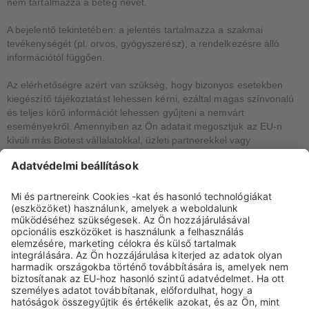
nem tartalmazza a beteg nevét.
A bejelentő tekintetében: a jelentés tartalmazza a szakmai
tevékenységét (pl. orvos, gyógyszerész), a rendelkezésre álló
információtól függően.
Az elérhetőségre azért van szükség, hogy bizonyos esetekben
kiegészítő tájékoztatást lehessen kérni, ezáltal magas színvonalú
és teljes körű információt lehessen gyűjteni a nemvárt
eseményekről. Amennyiben az Ön adatait megosztjuk az EU-n
kívüli más Biotest vállalatokkal, üzleti partnerekkel vagy
szolgáltatókkal, biztosítjuk az Ön személyes adatainak megfelelő
védelmét. Ennek érdekében megfelelő szerződéseket kötünk,
például az adattovábbításra vonatkozóan.
A harmadik felekre vonatkozó információkat és a
szerződések/megállapodások másolatát a
datenschutz@biotest.com
e-mail címen kérheti.
Az adatvédelemmel és az Ön jogaival kapcsolatos további
információkért kérjük olvassa el adatvédelmi nyilatkozatunkat az
alábbi weboldalon:
https://
www.biotest.com/hu/hu/service_navigation/adatvedelmi-