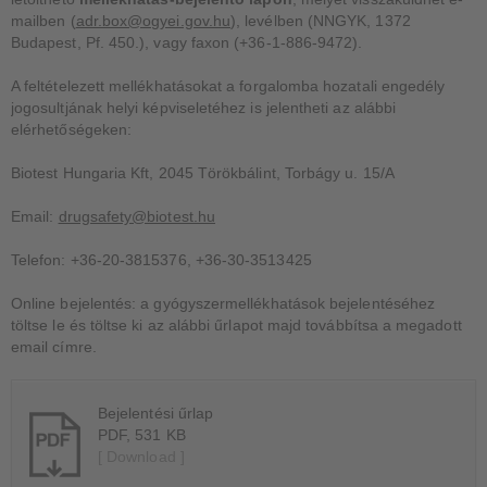
mailben (
adr.box@ogyei.gov.hu
), levélben (NNGYK, 1372
Budapest, Pf. 450.), vagy faxon (+36-1-886-9472).
A feltételezett mellékhatásokat a forgalomba hozatali engedély
jogosultjának helyi képviseletéhez is jelentheti az alábbi
elérhetőségeken:
Biotest Hungaria Kft, 2045 Törökbálint, Torbágy u. 15/A
Email:
drugsafety@biotest.hu
Telefon: +36-20-3815376, +36-30-3513425
Online bejelentés: a gyógyszermellékhatások bejelentéséhez
töltse le és töltse ki az alábbi űrlapot majd továbbítsa a megadott
email címre.
Bejelentési űrlap
PDF, 531 KB
[ Download ]