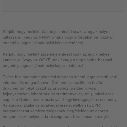
Kérjük, hogy mellékhatás-bejelentését csak az egyik helyre
juttassa el (vagy az NNGYK-nak / vagy a forgalomba hozatali
engedély jogosultjának helyi képviseletéhez)!
Kérjük, hogy mellékhatás-bejelentését csak az egyik helyre
juttassa el (vagy az OGYÉI-nek / vagy a forgalomba hozatali
engedély jogosultjának helyi képviseletéhez)!
Töltse ki a megadott jelentési űrlapot a lehető legteljesebb körű
információk megadásával. Örömmel vesszük, ha további
dokumentumokat csatol az űrlaphoz (például orvosi
feljegyzéseket, laboratóriumi eredményeket, stb.), mivel ezek
segítik a Biotest orvosi osztályát, hogy kivizsgálják az eseményt.
Az európai általános adatvédelmi rendeletben (GDPR)
meghatározott kötelezettségeknek megfelelően az összes
megadott személyes adatot szigorúan bizalmasan kezeljük.