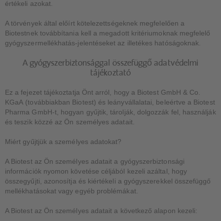
értékeli azokat.
A törvények által előírt kötelezettségeknek megfelelően a
Biotestnek továbbítania kell a megadott kritériumoknak megfelelő
gyógyszermellékhatás-jelentéseket az illetékes hatóságoknak.
A gyógyszerbiztonsággal összefüggő adatvédelmi
tájékoztató
Ez a fejezet tájékoztatja Önt arról, hogy a Biotest GmbH & Co.
KGaA (továbbiakban Biotest) és leányvállalatai, beleértve a Biotest
Pharma GmbH-t, hogyan gyűjtik, tárolják, dolgozzák fel, használják
és teszik közzé az Ön személyes adatait.
Miért gyűjtjük a személyes adatokat?
A Biotest az Ön személyes adatait a gyógyszerbiztonsági
információk nyomon követése céljából kezeli azáltal, hogy
összegyűjti, azonosítja és kiértékeli a gyógyszerekkel összefüggő
mellékhatásokat vagy egyéb problémákat.
A Biotest az Ön személyes adatait a következő alapon kezeli: