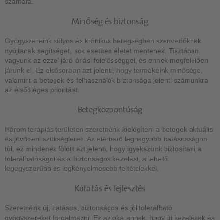
számára.
Minőség és biztonság
Gyógyszereink súlyos és krónikus betegségben szenvedőknek
nyújtanak segítséget, sok esetben életet mentenek. Tisztában
vagyunk az ezzel járó óriási felelősséggel, és ennek megfelelően
járunk el. Ez elsősorban azt jelenti, hogy termékeink minősége,
valamint a betegek és felhasználók biztonsága jelenti számunkra
az elsődleges prioritást.
Betegközpontúság
Három terápiás területen szeretnénk kielégíteni a betegek aktuális
és jövőbeni szükségleteit. Az elérhető legnagyobb hatásosságon
túl, ez mindenek fölött azt jelenti, hogy igyekszünk biztosítani a
tolerálhatóságot és a biztonságos kezelést, a lehető
legegyszerűbb és legkényelmesebb feltételekkel.
Kutatás és fejlesztés
Szeretnénk új, hatásos, biztonságos és jól tolerálható
gyógyszereket forgalmazni. Ez az oka annak, hogy új kezelések és