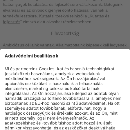
hatóanyagok kutatására és fejlesztésére vállalkozunk. Betegeink
elvárásai és az orvosok igényei döntő hatással vannak a
termékfejlesztésre. Kutatási törekvéseinkről a „
Kutatás és
fejlesztés
” címszó alatt olvashat részletesebben.
Elhivatottság
Ambiciózus céljaink vannak. Alkalmazottaink képesek kell legyenek
hozzájárulni céljainkhoz. Ezért alkalmazottaink képesítése óriási
értéket képvisel, így folyamatos szakmai továbbképzésekkel
támogatjuk őket.
Növekedés
Szisztematikusan törekszünk az értékesítés növelésére. Ez
azonban nem azt jelenti, hogy minden áron el kell érnünk ezt a
növekedést, hanem inkább olyan fejlesztést jelent, amely a
Biotestet hosszú távon a sikeres vállalatok közé sorolja a piacon.
Célunk, hogy a vállalat fejlődése hozzájáruljon a betegek
jóllétéhez, segítsen megőrizni a munkahelyeket és megfelelő
profitot biztosítson a részvényesek számára.