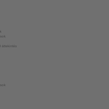
k
ások
d áttekintés
ások