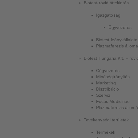
Biotest-rövid áttekintés
Igazgatóság
Ügyvezetés
Biotest leányvállalato
Plazmaferezis állom
Biotest Hungaria Kft. – rövi
Cégvezetés
Minőségirányítás
Marketing
Disztribúció
Szerviz
Focus Medicinae
Plazmaferezis állom
Tevékenységi területek
Termékek