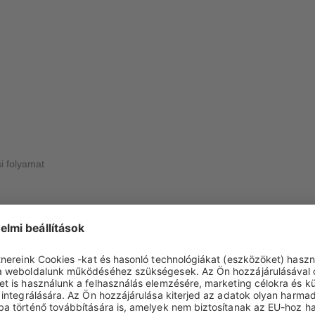
si folyamat
n® in long-term therapy