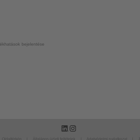
lékhatások bejelentése
Oldaltérkép
Àltalános üzleti feltételek
Adatvédelmi nyilatkozat
J