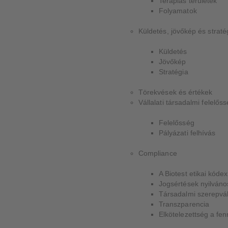
Terápiás területek
Folyamatok
Küldetés, jövőkép és straté
Küldetés
Jövőkép
Stratégia
Törekvések és értékek
Vállalati társadalmi felelős
Felelősség
Pályázati felhívás
Compliance
A Biotest etikai kóde
Jogsértések nyilváno
Társadalmi szerepvál
Transzparencia
Elkötelezettség a fen