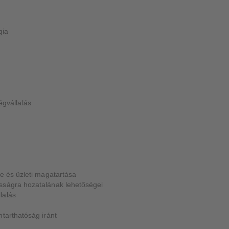
gia
ségvállalás
xe és üzleti magatartása
sságra hozatalának lehetőségei
lalás
ntarthatóság iránt