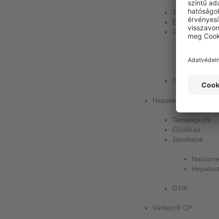
Temékprofil
Előállítás
Javallatok
Hatásme
A Cytote
GYIK
Hepatect®
Termékprofil
Előállítás
Javallatok
Hatásme
Hepatect
GYIK
Varitect® CP