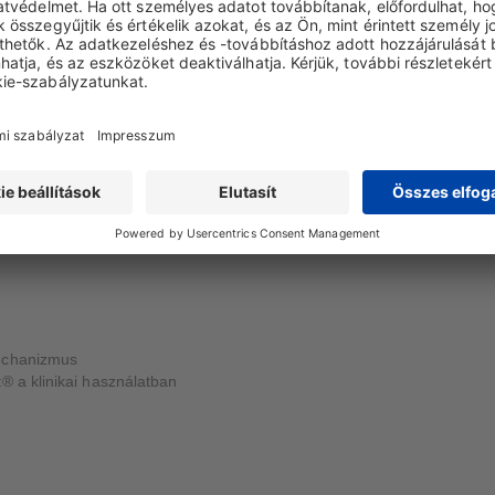
chanizmus
ct® használata
chanizmus
® a klinikai használatban