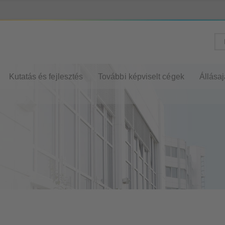
Kutatás és fejlesztés
További képviselt cégek
Állásaj