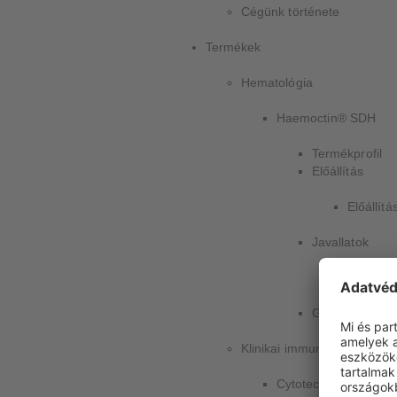
Cégünk története
Termékek
Hematológia
Haemoctin® SDH
Termékprofil
Előállítás
Előállítá
Javallatok
Haemocti
GYIK
Klinikai immunológia
Cytotect® CP