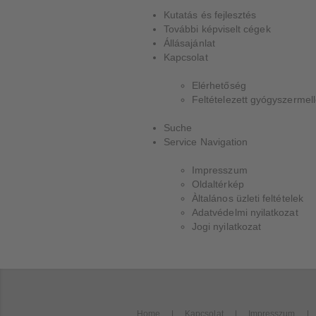
Kutatás és fejlesztés
További képviselt cégek
Állásajánlat
Kapcsolat
Elérhetőség
Feltételezett gyógyszermel
Suche
Service Navigation
Impresszum
Oldaltérkép
Àltalános üzleti feltételek
Adatvédelmi nyilatkozat
Jogi nyilatkozat
Home
Kapcsolat
Impresszum