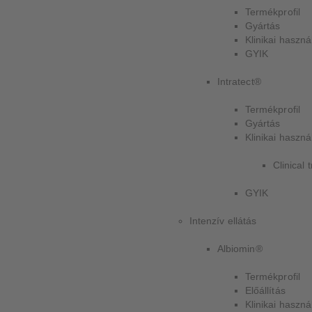
Termékprofil
Gyártás
Klinikai haszná
GYIK
Intratect®
Termékprofil
Gyártás
Klinikai haszná
Clinical t
GYIK
Intenzív ellátás
Albiomin®
Termékprofil
Előállítás
Klinikai haszná