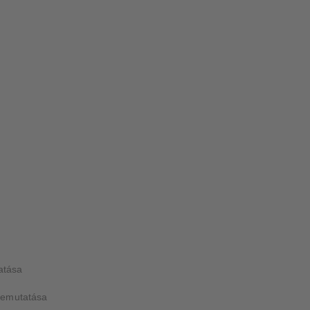
atása
bemutatása