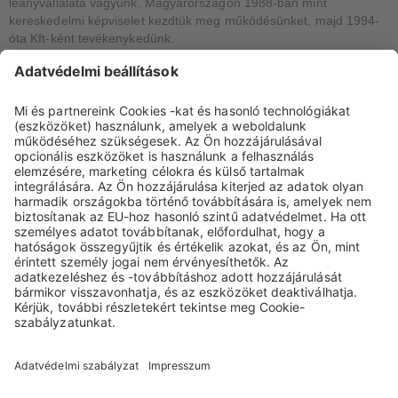
leányvállalata vagyunk. Magyarországon 1988-ban mint
kereskedelmi képviselet kezdtük meg működésünket, majd 1994-
óta Kft-ként tevékenykedünk.
Gyógyszer-nagykereskedelmi engedéllyel rendelkezünk.
ISO minősítésünket a Det Norske Veritas hitelesíti.
22 magasan kvalifikált munkatárs alkotja a cégelkötelezett
csapatunkat.
Saját raktárunkban 4 különböző hőmérsékleti tartományban
(szobahőmérsékleten, 2-8°C,és 15-25°C) történik az áruk
raktározása.
A könyvelés és a készletnyilvántartás SAP szoftver segítségével
történik.
Az értékesített készülékek üzembehelyezését, a kezelő
személyzet betanítását és az esetleges javításokat saját
szervizünk végzi.
Home
Kapcsolat
Impresszum
Oldaltérkép