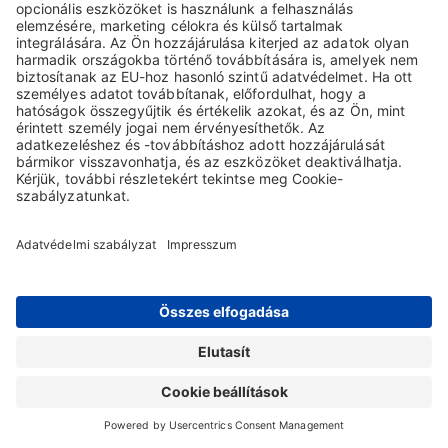
enter your DocCheck-Password.
Home
Kapcsolat
Impresszum
Oldaltérkép
Àltalános üzleti feltételek
Adatvédelmi nyilatkozat
Jogi nyilatkozat
Ustawienia plików cookie
A honlapon található információk kizárólag a magyarországi felhasználókra
vonatkoznak. Copyright © 2026 Biotest Hungaria Kft. Minden jog fenntartva.
Az ezen a weboldalon használt összes védjegy és márkanév jogosultja a
Biotest GmbH & Co. KGaA.