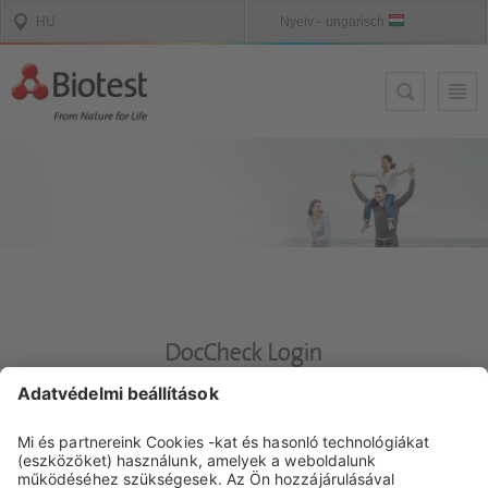
DocCheck Login
DocCheck
This website contains information for medical experts. Please