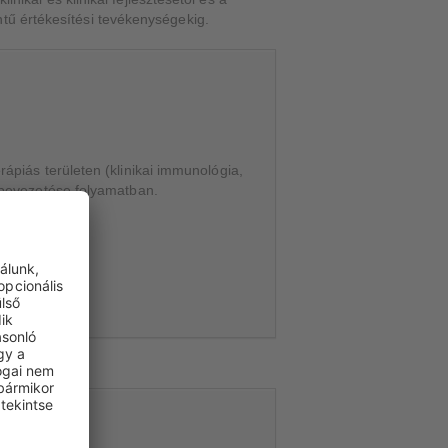
ntű értékesítési tevékenységekig.
ápiás területen (klinikai immunológia,
k bevezetése folyamatban.