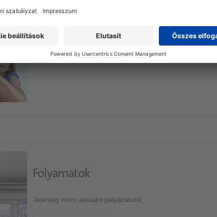
Terápiás területek
Tevékenységünket három indikációs területre összpontosítj
További információ
Folyamatok
Jelenleg nincs aktuális pályázatunk.