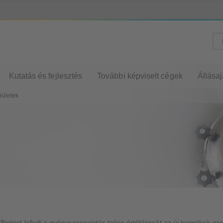
Kutatás és fejlesztés
További képviselt cégek
Állásaj
rületek
Biotest lefedi a gyógyszergyártás teljes értékláncát az új termékek prekl