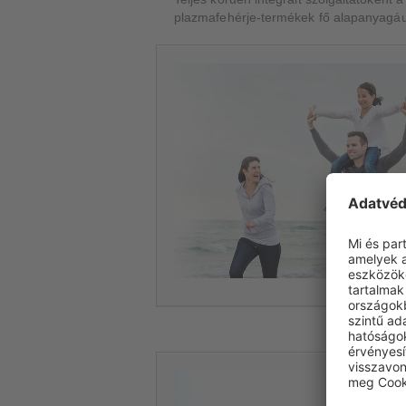
plazmafehérje-termékek fő alapanyagául 