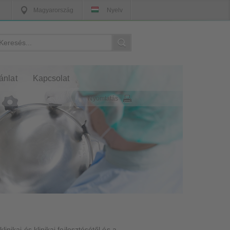
Magyarország
Nyelv
ánlat
Kapcsolat
Nyomtatás
inikai és klinikai fejlesztésétől és a