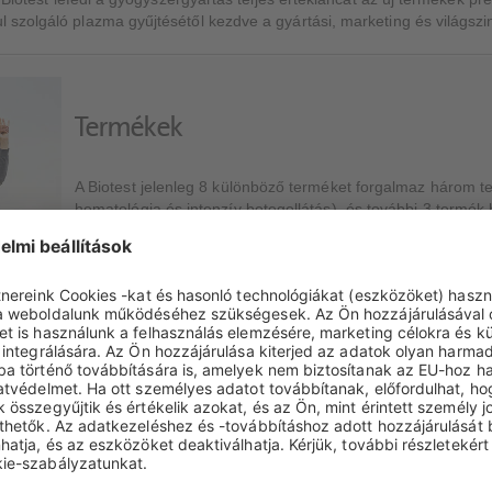
szolgáló plazma gyűjtésétől kezdve a gyártási, marketing és világszi
Termékek
A Biotest jelenleg 8 különböző terméket forgalmaz három ter
hematológia és intenzív betegellátás), és további 3 termé
További információ