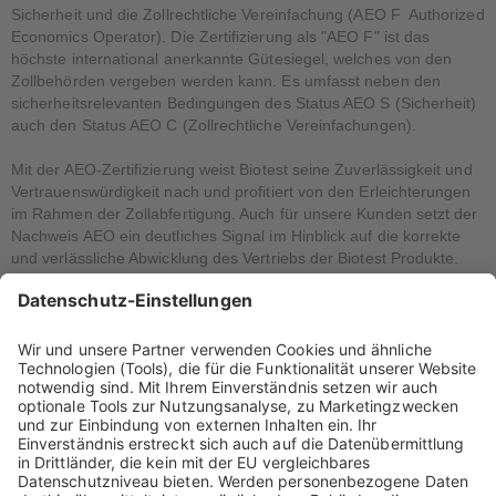
Sicherheit und die Zollrechtliche Vereinfachung (AEO F Authorized
Economics Operator). Die Zertifizierung als "AEO F" ist das
höchste international anerkannte Gütesiegel, welches von den
Zollbehörden vergeben werden kann. Es umfasst neben den
sicherheitsrelevanten Bedingungen des Status AEO S (Sicherheit)
auch den Status AEO C (Zollrechtliche Vereinfachungen).
Mit der AEO-Zertifizierung weist Biotest seine Zuverlässigkeit und
Vertrauenswürdigkeit nach und profitiert von den Erleichterungen
im Rahmen der Zollabfertigung. Auch für unsere Kunden setzt der
Nachweis AEO ein deutliches Signal im Hinblick auf die korrekte
und verlässliche Abwicklung des Vertriebs der Biotest Produkte.
Das Zertifikat ist in allen EU-Mitgliedsstaaten gültig und zeitlich
nicht befristet.