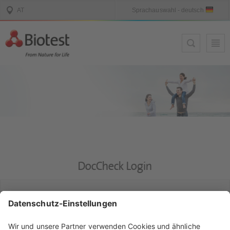
DocCheck Login
DocCheck
Diese Seite enthält Informationen für medizinische Fachkreise.