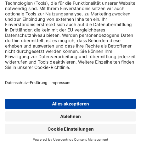
Bitte geben Sie Ihr DocCheck-Passwort ein..
Über die Verarbeitung Ihrer personenbezogenen Daten informiert
Sie unsere
Datenschutzerklärung.
Home
Kontakt
Impressum
Sitemap
AGB
Datenschutz-Erklärung
Nutzungsbedingungen
Rechtlicher Hinweis
Cookie-Einstellungen
Die Inhalte auf dieser Webseite richten sich ausschließlich an Nutzer in
Österreich. Copyright © 2026 Biotest Austria GmbH. Alle Rechte vorbehalten.
Biotest GmbH & Co. KGaA ist Inhaberin sämtlicher Marken und geschäftlichen
Bezeichnungen, die auf dieser Webseite verwendet werden.