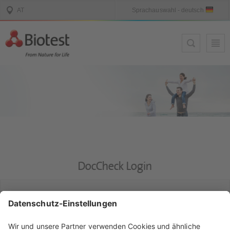
DocCheck Login
DocCheck
Diese Seite enthält Informationen für medizinische Fachkreise.