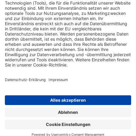
Bitte geben Sie Ihr DocCheck-Passwort ein..
Über die Verarbeitung Ihrer personenbezogenen Daten informiert
Sie unsere
Datenschutzerklärung.
Home
Kontakt
Impressum
Sitemap
AGB
Datenschutz-Erklärung
Nutzungsbedingungen
Rechtlicher Hinweis
Cookie-Einstellungen
Die Inhalte auf dieser Webseite richten sich ausschließlich an Nutzer in
Österreich. Copyright © 2026 Biotest Austria GmbH. Alle Rechte vorbehalten.
Biotest GmbH & Co. KGaA ist Inhaberin sämtlicher Marken und geschäftlichen
Bezeichnungen, die auf dieser Webseite verwendet werden.