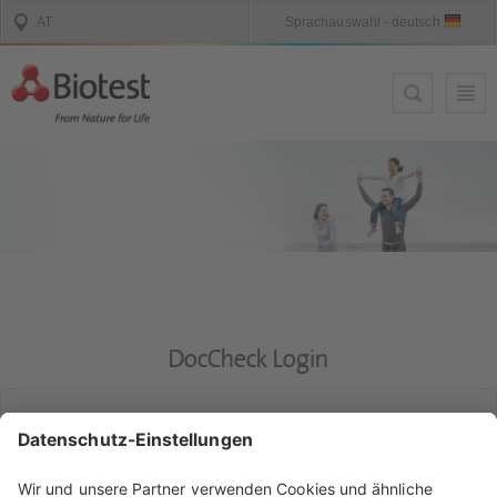
DocCheck Login
DocCheck
Diese Seite enthält Informationen für medizinische Fachkreise.