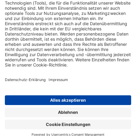
Bitte geben Sie Ihr DocCheck-Passwort ein..
Über die Verarbeitung Ihrer personenbezogenen Daten informiert
Sie unsere
Datenschutzerklärung.
Home
Kontakt
Impressum
Sitemap
AGB
Datenschutz-Erklärung
Nutzungsbedingungen
Rechtlicher Hinweis
Cookie-Einstellungen
Die Inhalte auf dieser Webseite richten sich ausschließlich an Nutzer in
Österreich. Copyright © 2026 Biotest Austria GmbH. Alle Rechte vorbehalten.
Biotest GmbH & Co. KGaA ist Inhaberin sämtlicher Marken und geschäftlichen
Bezeichnungen, die auf dieser Webseite verwendet werden.