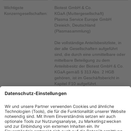
Wichtigste
Biotest GmbH & Co.
Konzerngesellschaften:
KGaA (Muttergesellschaft)
Plasma Service Europe GmbH
Dreieich, Deutschland
(Plasmasammlung)
Die vollständige Anteilsbesitzliste, in
der alle Gesellschaften aufgeführt
sind, die durch eine unmittelbare oder
mittelbare Beteiligung zu dem
Anteilsbesitz der Biotest GmbH & Co.
KGaA gemäß § 313 Abs. 2 HGB
gehören, ist im Geschäftsbericht in
Kapitel F10 aufgeführt.
Aktien:
Stammaktie: WKN: A41YE5; ISIN:
DE000A41YE56
Vorzugsaktie: WKN: A41YE4; ISIN:
DE000A41YE49