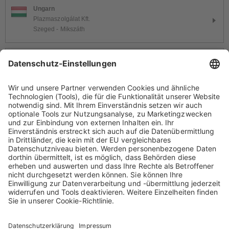
Ungarn
Plazmaszolgálat Kft.
Szeged - Mikszáth
Ungarn
Plazmaszolgálat Kft.
Szeged - Kígyó
Ungarn
Plazmaszolgálat Kft.
Székesfehérvár
Ungarn
Plazmaszolgálat Kft.
Szombathely