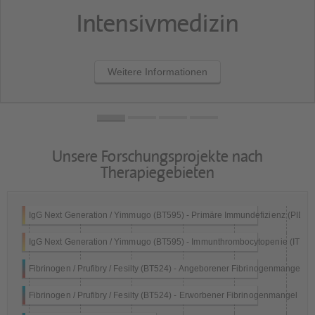
Intensivmedizin
Weitere Informationen
Unsere Forschungsprojekte nach
Therapiegebieten
IgG Next Generation / Yimmugo (BT595) - Primäre Immundefizienz (PID)
IgG Next Generation / Yimmugo (BT595) - Immunthrombocytopenie (ITP)
Fibrinogen / Prufibry / Fesilty (BT524) - Angeborener Fibrinogenmangel
Fibrinogen / Prufibry / Fesilty (BT524) - Erworbener Fibrinogenmangel