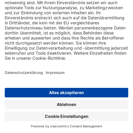
Ihrem Google-Profil nicht wünschen, ist es erforderlich, dass Sie
sich vor dem Aufruf unserer Kontakt-Seite bei Google ausloggen.
Google speichert Ihre Daten und nutzt sie für Zwecke der
Werbung, Marktforschung und personalisierten Darstellung von
Google Maps.
Nähere Informationen hierzu finden Sie in der
Datenschutzerklärung von Google und den Zusätzlichen
Nutzungsbedingungen für Google Maps.
ONLINE-MEETINGS VIA „TEAMS“
Wir verwenden „Teams“, um Online-Meetings, Telefonkonferenzen
und/oder Onlineveranstaltungen durchzuführen (nachfolgend
zusammenfassend „Meetings“). Teams ist eine Software der
Microsoft Ireland Operations Limited, South County Business Park,
Leopardstown, Dublin 18, Irland („Microsoft“), die als Desktop-,
Web- und Mobile-App zur Verfügung steht.
Microsoft Teams ist Teil der Cloud-Anwendung Office 365, für
welches ein Nutzerkonto erstellt werden muss.
Die Datenverarbeitung mit Office 365 erfolgt auf Servern in