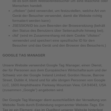
ob es sich beim Webseitenbesucher um eine Maschine oder
Menschen handelt.
„cftoken“ (wird verwendet, um festzustellen, welche Art von
Gerät der Besucher verwendet, damit die Website richtig
formatiert werden kann)
JSESSIONID bis zum Beenden der Browsersitzung (behält
den Status des Benutzers über Seitenaufrufe hinweg bei);
cfid“ (wird im Zusammenhang mit dem Cookie "cftoken"
verwendet und speichert eine spezifische ID für den
Besucher und das Gerät und den Browser des Besuchers.)
GOOGLE TAG MANAGER
Unsere Website verwendet Google Tag Manager, einen Dienst,
der für Personen aus dem Europäischen Wirtschaftsraum und der
Schweiz von der Google Ireland Limited, Gordon House, Barrow
Street, Dublin 4, Irland und für alle übrigen Personen von Google
LLC, 1600 Amphitheatre Parkway Mountain View, CA 94043, USA
(zusammen „Google“) angeboten wird.
Der Google Tag Manager dient ausschließlich der Verwaltung von
Website-Tools durch Einbindung sogenannter Website-Tags. Ein
Tag ist ein Element, das im Quelltext unserer Website hinterlegt