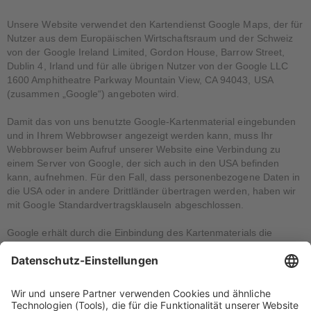
Unsere Website verwendet den Kartendienst Google Maps, der für
Nutzer aus dem Europäischen Wirtschaftsraum und der Schweiz
von der Google Ireland Limited, Gordon House, Barrow Street,
Dublin 4, Irland und für alle übrigen Nutzer von der Google LLC
1600 Amphitheatre Parkway Mountain View, CA 94043, USA
(zusammen „Google“) angeboten wird.
Damit das von uns benutzte Google-Kartenmaterial eingebunden
und in Ihrem Webbrowser angezeigt werden kann, muss Ihr
Webbrowser beim Aufruf unserer Website eine Verbindung zu
einem Server von Google, der sich auch in den USA befinden
kann, aufnehmen. Für den Fall, dass personenbezogene Daten in
die USA oder in andere Drittländer übertragen werden, haben wir
mit Google Standardvertragsklauseln abgeschlossen.
Google erhält durch die Einbindung des Kartenmaterials die
Information, dass von der IP-Adresse Ihres Gerätes eine Seite
unserer Website aufgerufen wurde. Wenn Sie den Google-
Kartendienst auf unserer Website aufrufen, während Sie in Ihrem
Google-Profil eingeloggt sind, kann Google dieses Ereignis zudem
mit Ihrem Google-Profil verknüpfen. Wenn Sie die Zuordnung zu