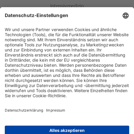
Intensivmedizin
In der Intensiv- und Notfallmedizin wird zum Ausgleich eines
Volumen- und Eiweißverlustes des Blutes, wie er etwa nach
schweren Verletzungen oder Verbrennungen entsteht, Albumin von
Biotest eingesetzt. Ein weiteres wichtiges Anwendungsgebiet
®
unseres Immunglobulin-M-Präparates Pentaglobin
sind schwere
bakterielle Infektionen bis hin zur Sepsis oder schwere
Lungenentzündungen. Gerade in diesem Bereich sind spezielle
®
Immunglobulin-Präparate wie Pentaglobin
oder das sich noch in
der Entwicklung befindliche Trimodulin von Biotest wichtige
Therapieoptionen und können für viele Patienten unmittelbar
lebensrettend sein.
Kontakt
Sitemap
Impressum
AGB