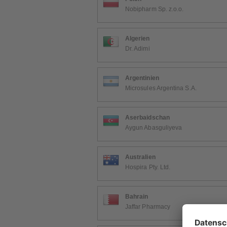
Nobipharm Sp. z.o.o.
Algerien
Dr. Adimi
Argentinien
Microsules Argentina S.A.
Aserbaidschan
Aygun Abasguliyeva
Australien
Hospira Pty. Ltd.
Bahrain
Jaffar Pharmacy