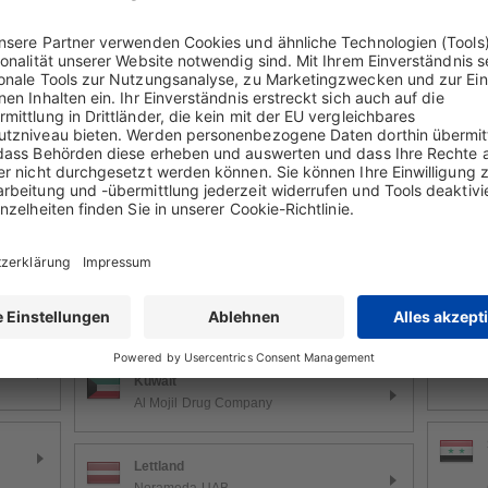
Kasachstan
VIVA Pharm
Katar
Ebn Sina Medical
Kolumbien
Amarey Nova Medical S.A.
Kroatien
Medis Adria d.o.o.
Kuwait
Al Mojil Drug Company
Lettland