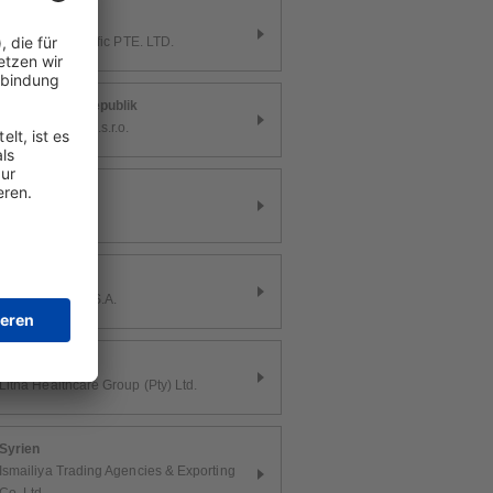
Singapur
Grifols Asia Pacific PTE. LTD.
Slowakische Republik
Reg-Pharm spol.s.r.o.
Slowenien
Medis, d.o.o.
Spanien
Grifols Movaco S.A.
Südafrika
Litha Healthcare Group (Pty) Ltd.
Syrien
Ismailiya Trading Agencies & Exporting