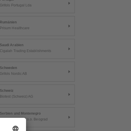
Grifols Portugal Lda
Rumänien
Prisum Healthcare
Saudi Arabien
Cigalah Trading Establishments
Schweden
Grifols Nordic AB
Schweiz
Biotest (Schweiz) AG
Serbien und Montenegro
Medis Pharma d.o.o. Beograd