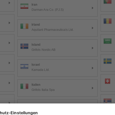
Iran
Darman Ara Co. (P.J.S)
Irland
Aquilant Pharmaceuticals Ltd.
Island
Grifols Nordic AB
Israel
Kamada Ltd.
Italien
Grifols Italia Spa
Jordanien
NABIH NABULSI DRUGSTORES