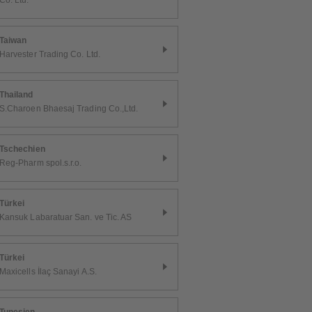
Co. Ltd.
Taiwan
Harvester Trading Co. Ltd.
Thailand
S.Charoen Bhaesaj Trading Co.,Ltd.
Tschechien
Reg-Pharm spol.s.r.o.
Türkei
Kansuk Labaratuar San. ve Tic. AS
Türkei
Maxicells İlaç Sanayi A.S.