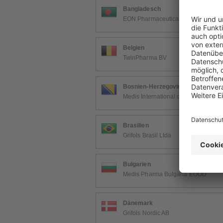
Bangladesch
EON Pharmaceuticals Ud.
Belgien
TwinPharma BV
Bosnien-Herzegovina
Medis International d.o.o. Sarajevo
Brasilien
Grifols Brasil Ltda
Bulgarien
Medis Pharma Bulgaria EOOD
Dänemark
Grifols Nordic AB