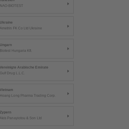
Tunesien
NAO-BIOTEST
Ukraine
Ametrin FK Co Ltd Ukraine
Ungarn
Biotest Hungaria Kft.
Vereinigte Arabische Emirate
Gulf Drug L.L.C.
Vietnam
Hoang Long Pharma Trading Corp.
Zypern
Akis Panayiotou & Son Ltd