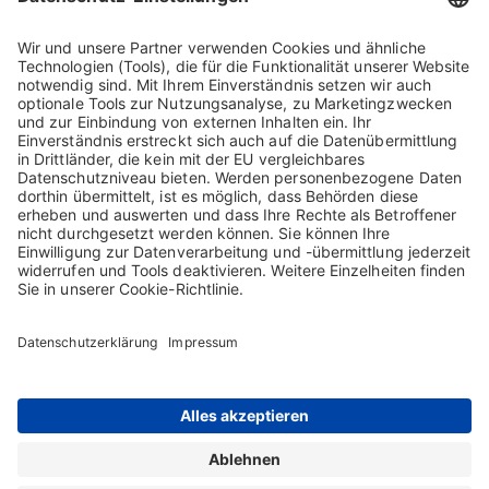
Projekte in der Pipeline
IgG Next Generation / Yimmugo
BT595
Primäre Immundefizienz (PID)
IgG Next Generation / Yimmugo
BT595
Immunthrombocytopenie (ITP)
Kontakt
Sitemap
Impressum
AGB
Datenschutzerklärung
Nutzungsbedingungen
Cookie-Erklärung
Die Inhalte auf dieser Webseite richten sich ausschließlich an Nutzer in