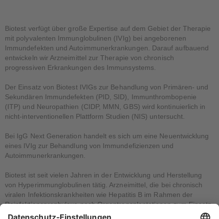
Biotest verfügt über große Expertise auf dem Gebiet der Therapie
mit polyvalenten Immunglobulinen (IVIg) bei angeborenen
Immundefekten und Autoimmunerkrankungen. Darauf aufbauend
entwickeln wir Arzneimittel zur Therapie von chronisch
progressiven Erkrankungen des Immunsystems.
Der Einsatz von Biotest IVIGs zur Behandlung von Primären- und
Sekundären Immundefekten (PID, SID), Immunthrombopenie
(ITP) und Neuropathien (CIDP, MMN, GBS) wird kontinuierlich in
nicht-interventionellen Plattform Studien (NIS) untersucht.
Bei IgG Next Generation handelt es sich um eine Neuentwicklung
eines IVIg zur Behandlung von Immundefizienzen und
Autoimmunerkrankungen.
Biotest ist seit vielen Jahren in der Entwicklung und Herstellung
von Hyperimmunglobulinen tätig. Arzneimittel, die bei chronisch
viralen Infektionskrankheiten wie Hepatitis B im Rahmen der
Reinfektionsprophylaxe nach Organtransplantationen zum Einsatz
kommen.