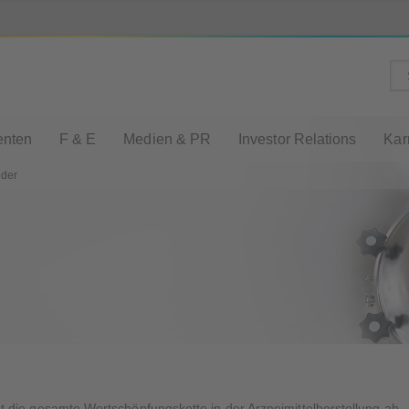
enten
F & E
Medien & PR
Investor Relations
Kar
lder
test die gesamte Wertschöpfungskette in der Arzneimittelherstellung ab 