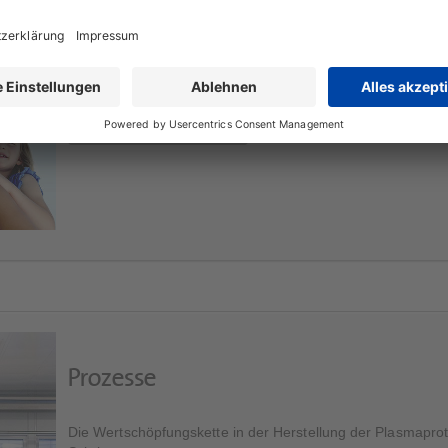
Therapiegebiete
Konzentration auf drei Therapiegebiete:
Weitere Informationen
Prozesse
Die Wertschöpfungskette in der Herstellung der Plasmaprot