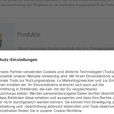
 die Gewinnung des Blutplasmas als zentralen Ausgangsstoff der Plas
Produkte
Aktuell vermarktet Biotest innerhalb der drei Therapiegebi
und Intensivmedizin verschiedene Produkte, weitere befinde
Weitere Informationen