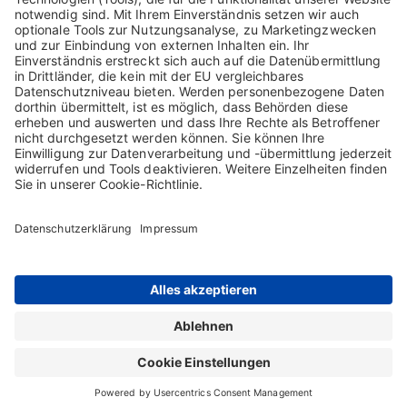
Dezember.
Die Finanzberichte werden am Tag der Veröffentlichungen auf der
Biotest Internetseite zur Verfügung stehen.
26. März 2026 Veröffentlichung der FY 2025 Zahlen
21. Juli 2026 Ordentliche Hauptversammlung
Kontakt
Sitemap
Impressum
AGB
Datenschutzerklärung
Nutzungsbedingungen
Cookie-Erklärung
Die Inhalte auf dieser Webseite richten sich ausschließlich an Nutzer in
Deutschland. Copyright © 2026 Biotest GmbH & Co. KGaA. Alle Rechte
vorbehalten. Biotest GmbH & Co. KGaA ist Inhaberin sämtlicher Marken und
geschäftlichen Bezeichnungen, die auf dieser Webseite verwendet werden.