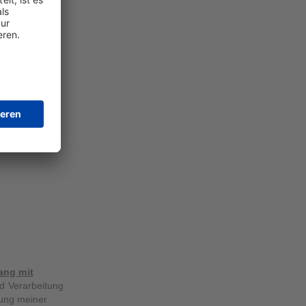
ang mit
d Verarbeitung
tung meiner