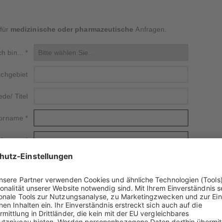
für
medizinische oder
pharmazeutische
Anfragen.
ch bin...
*
Fachgebiet
de/ Titel
orname
*
chname
*
eke/Firma
Straße
PLZ