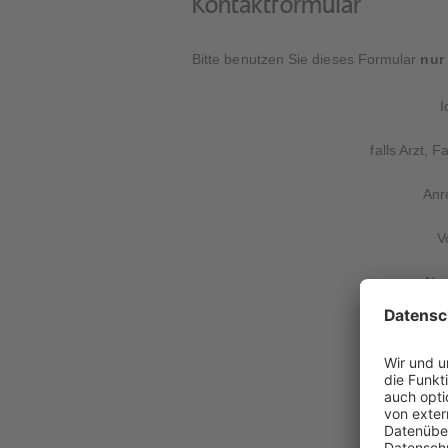
Kontaktformular
Bitte benutzen Sie dieses Formular
nur
I
falls Arzt, 
Anre
V
Na
Klinik/Apoth