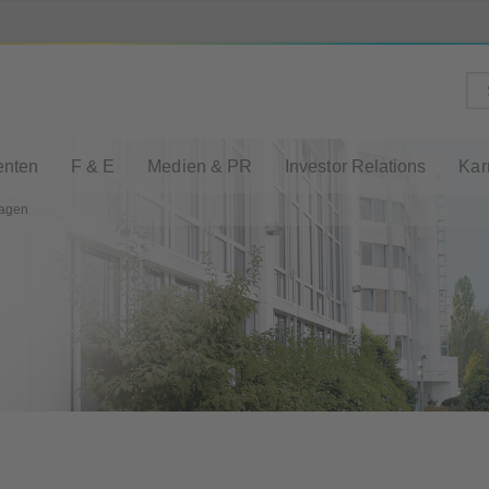
enten
F & E
Medien & PR
Investor Relations
Kar
ragen