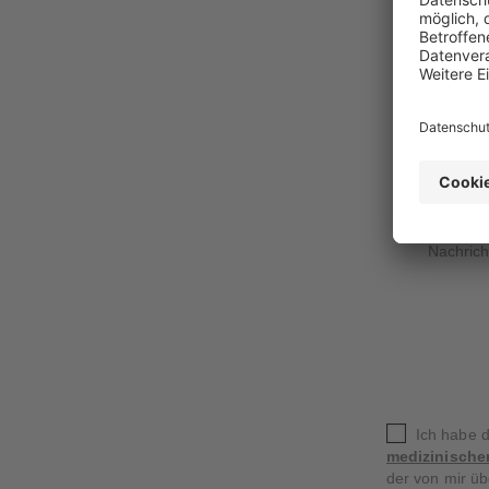
Nachric
Ich habe 
medizinische
der von mir ü