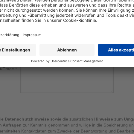
Ort
Land
Telefon
Fax
E-Mail
*
ht/Frage
*
die
Datenschutzhinweise
sowie die zusätzlichen
Hinweise zum Umg
n Anfragen
zur Kenntnis genommen und willige in die Speicherung un
bermittelten Kontaktdaten zum Zwecke der Beantwortung und Bearbei