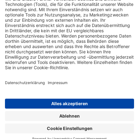
Die aktuelle Satzung der Biotest GmbH & Co. KGaA vom 15. April
2026 finden Sie hier.
Satzung der Biotest GmbH & Co. KGaA - Fassung
April 2026
PDF, 119 KB
[ Download ]
Kontakt
Sitemap
Impressum
AGB
Datenschutzerklärung
Nutzungsbedingungen
Cookie-Erklärung
Die Inhalte auf dieser Webseite richten sich ausschließlich an Nutzer in
Deutschland. Copyright © 2026 Biotest GmbH & Co. KGaA. Alle Rechte
vorbehalten. Biotest GmbH & Co. KGaA ist Inhaberin sämtlicher Marken und
geschäftlichen Bezeichnungen, die auf dieser Webseite verwendet werden.