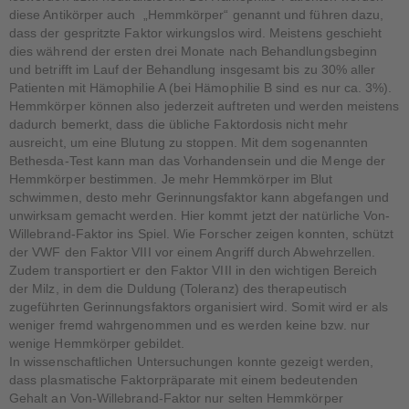
diese Antikörper auch „Hemmkörper“ genannt und führen dazu,
dass der gespritzte Faktor wirkungslos wird. Meistens geschieht
dies während der ersten drei Monate nach Behandlungsbeginn
und betrifft im Lauf der Behandlung insgesamt bis zu 30% aller
Patienten mit Hämophilie A (bei Hämophilie B sind es nur ca. 3%).
Hemmkörper können also jederzeit auftreten und werden meistens
dadurch bemerkt, dass die übliche Faktordosis nicht mehr
ausreicht, um eine Blutung zu stoppen. Mit dem sogenannten
Bethesda-Test kann man das Vorhandensein und die Menge der
Hemmkörper bestimmen. Je mehr Hemmkörper im Blut
schwimmen, desto mehr Gerinnungsfaktor kann abgefangen und
unwirksam gemacht werden. Hier kommt jetzt der natürliche Von-
Willebrand-Faktor ins Spiel. Wie Forscher zeigen konnten, schützt
der VWF den Faktor VIII vor einem Angriff durch Abwehrzellen.
Zudem transportiert er den Faktor VIII in den wichtigen Bereich
der Milz, in dem die Duldung (Toleranz) des therapeutisch
zugeführten Gerinnungsfaktors organisiert wird. Somit wird er als
weniger fremd wahrgenommen und es werden keine bzw. nur
wenige Hemmkörper gebildet.
In wissenschaftlichen Untersuchungen konnte gezeigt werden,
dass plasmatische Faktorpräparate mit einem bedeutenden
Gehalt an Von-Willebrand-Faktor nur selten Hemmkörper