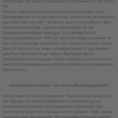
Verletzungen ab. Zudem transportiert und stabilisiert er den Faktor
VIII.
Forscher haben in den letzten Jahren herausgefunden, dass
Faktorpräparate mit einem bestimmten Gehalt an der Kombination
aus Faktor VIII und VWF - so wie sie auch im menschlichen Blut
von Gesunden vorliegt - positive Eigenschaften für die
Hämophiliebehandlung mitbringen. Zum Beispiel ist der
Gerinnungsfaktor durch VWF auf natürliche Weise stabilisiert, so
dass auf Zusatzstoffe wie Albumin oder Zucker verzichtet werden
kann. Er wird auch vor einem vorzeitigen Abbau in der Blutbahn
geschützt, kann also länger wirken. Das körpereigene
Abwehrsystem wird insgesamt positiv beeinflusst und damit auch
die bei Hämophiliepatienten gefürchtete Bildung von sogenannten
Hemmkörpern.
Hemmkörperhämophilie – ein ernstes Behandlungsproblem
Wie bei allen von außen zugeführten Eiweißen kann es auch bei
der Therapie mit Gerinnungsfaktoren zu einer Bildung von
Abwehrstoffen kommen, den sogenannten Antikörpern. Der
menschliche Körper möchte diese für ihn „fremden“ Stoffe wieder
loswerden bzw. neutralisieren. Bei Hämophilie-Patienten werden