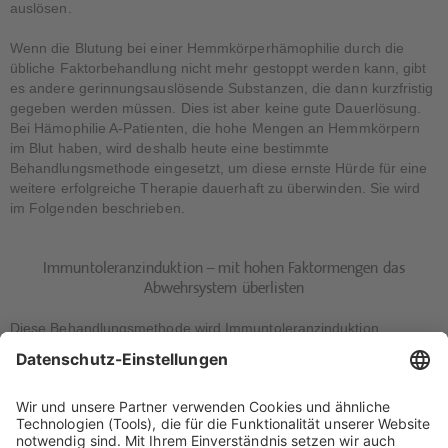
auslösen.
Wenn die Blutung bei einer Hemmkörperhämophilie durch die
übliche Faktorbehandlung nicht mehr gestoppt werden kann, gibt
es andere gerinnungsauslösende Substanzen, die dann kurzfristig
gegeben werden müssen. Dies ist aber keine gute Dauerlösung.
Bei Hämophilie A-Patienten, die hohe Mengen an Hemmkörpern
im Blut haben, wird deshalb heute eine bestimmte
Behandlungsmethode eingesetzt, um diese ernste Hürde für eine
weitere erfolgreiche Therapie dauerhaft zu überwinden. Sie wird
im Folgenden beschrieben.
Immuntoleranzinduktion – mit hohen Faktormengen das
Abwehrsystem überlisten
Diese Behandlungsmethode wird Immuntoleranzinduktion
genannt, abgekürzt auch ITI. Sie soll dazu führen, dass sich das
körpereigene Abwehrsystem an die Therapie mit
Gerinnungsfaktoren so stark gewöhnt, dass keine Hemmkörper
mehr gebildet werden. Am Ende soll die Faktor-VIII-Therapie
wieder ganz normal durchgeführt werden können. Bis dahin