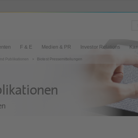
enten
F & E
Medien & PR
Investor Relations
Kar
nd Publikationen
Biotest Pressemitteilungen
likationen
en