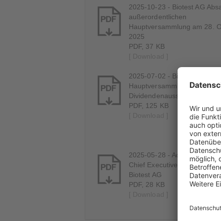
2025-10-23 - Biotest AG Abs
außerordentlichen
Hauptversammlung am 28. O
2025
PDF, 37 KB
[ Download ]
2025-07-02 - Biotest AG
Hauptversammlung beschlie
Dividendenausschüttung
PDF, 125 KB
[ Download ]
2025-05-28 - Ad hoc - Wechs
Chief Executive Officer (CEO
Biotest AG
PDF, 28 KB
[ Download ]