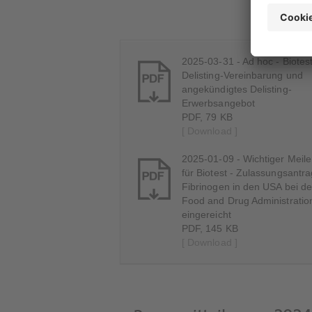
2025-03-31 - Ad hoc - Biotes
Delisting-Vereinbarung und
angekündigtes Delisting-
Erwerbsangebot
PDF, 79 KB
[ Download ]
2025-01-09 - Wichtiger Meile
für Biotest - Zulassungsantra
Fibrinogen in den USA bei d
Food and Drug Administratio
eingereicht
PDF, 145 KB
[ Download ]