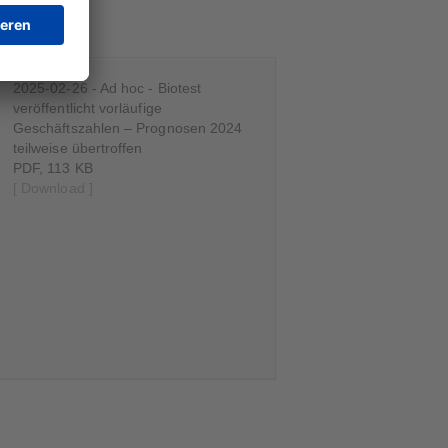
2025-02-26 - Ad hoc - Biotest
veröffentlicht vorläufige
Geschäftszahlen – Prognosen 2024
teilweise übertroffen
PDF, 113 KB
[ Download ]