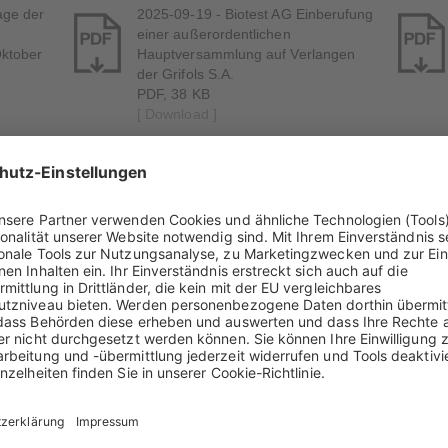
age der
2025-09-19 - Biotest AG Einberufung
einer außerordentlichen
ktober
Hauptversammlung auf Verlangen
der Grifols S.A.
PDF, 38 KB
[ Download ]
2025-06-23 - Biotest´s positive
ßt
Ergebnisse der Phase III-Studie zu
Fibrinogen wurden in der
Fachzeitschrift „The Lancet’s
eClinicalMedicine” veröffentlicht
PDF, 142 KB
[ Download ]
el des
2025-05-12 - Biotest bestätigt die
) der
Prognose für das Jahr 2025
PDF, 122 KB
[ Download ]