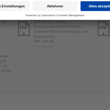
t AG
2025-03-06 - Ad hoc -
Finanzvorstand Martin Moeller
verlaesst Biotest planmaessig zum
Vertragsende
PDF, 146 KB
[ Download ]
nstein
g für
er US
n (FDA)