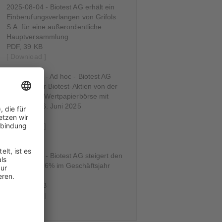
2025-08-04 - Biotest AG erhält ein
Einberufungsverlangen von Grifols
S.A. für eine außerordentliche
Hauptversammlung
PDF, 39 KB
[ Download ]
2025-06-03 - Ad hoc - Biotest AG
Delisting der Biotest-Aktien von der
Frankfurter Wertpapierbörse mit
Ablauf des 6. Juni 2025
PDF, 80 KB
[ Download ]
2025-03-31 - Biotest AG steigert den
Umsatz um 6% im Geschäftsjahr
2024
PDF, 138 KB
[ Download ]