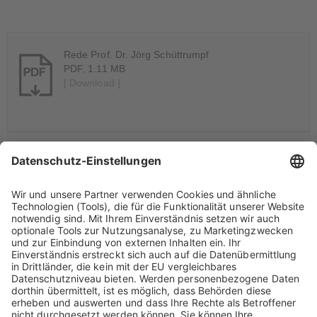
Rede Prof. Dr. Jörg Schüttrumpf
PDF, 1.11 MB
[ Download ]
Abstimmergebnisse ordentliche Hauptversammlung
PDF, 33 KB
[ Download ]