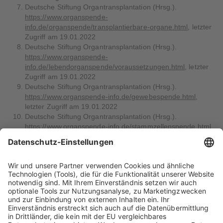
Deutsche Stiftung Organtransplantation (Hrsg.).
https://www.organspende-
info.de/organspende/transplantierbare-organe.html
, letzter
Zugriff am 19.01.2022
Deutsche Stiftung Organtransplantation (Hrsg.).
https://www.organspende-
info.de/lebendorganspende/voraussetzungen.html
, letzter
Zugriff am 19.01.2022
Deutsche Stiftung Organtransplantation (Hrsg.).
https://www.organspende-info.de/gewebespende.html
,
letzter Zugriff am 19.01.2022
Deutsche Stiftung Organtransplantation (Hrsg.).
https://www.organspende-info.de/stammzellenspende.html
,
letzter Zugriff am 19.01.2022
https://www.plasmaservice.de/de/index.cfm
Deutsche Stiftung Organtransplantation (Hrsg.).
https://dso.de/organspende/allgemeine-
informationen/organspende-in-deutschland/ablauf-einer-
organspende
, letzter Zugriff am 20.01.2022
Bundeszentrale für gesundheitliche Aufklärung BZgA
(Hrsg.).
https://www.organspende-
info.de/organspende/ablauf-einer-