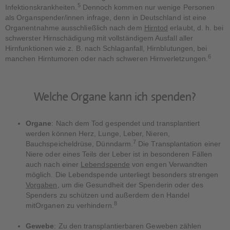
5
Infektionskrankheiten.
Dennoch kommen nur wenige Personen
als Organspender/innen infrage, denn in Deutschland ist eine
Organentnahme ausschließlich nach dem
Hirntod
erlaubt, d. h. bei
schwerster Hirnschädigung mit vollständigem Ausfall aller
Hirnfunktionen wie z. B. nach Schlaganfall, Hirnblutungen, bei
6
manchen Hirntumoren oder nach schweren Hirnverletzungen.
Welche Organe kann ich spenden?
Organe
: Nach dem Tod gespendet und transplantiert
werden können Herz, Lunge, Leber, Nieren,
7
Bauchspeicheldrüse, Dünndarm.
Die Transplantation einer
Niere oder eines Teils der Leber ist in besonderen Fällen
auch nach einer
Lebendspende
von engen Verwandten
möglich. Die Lebendspende unterliegt besonders strengen
Vorgaben
, um die Gesundheit der Spenderin oder des
Spenders zu schützen und außerdem den Handel
8
mitOrganen zu verhindern.
Gewebe
: Zu den transplantierbaren Geweben zählen