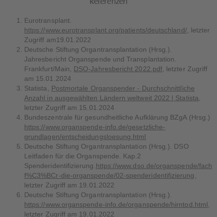
Referenzen
Eurotransplant.
https://www.eurotransplant.org/patients/deutschland/
, letzter
Zugriff am19.01.2022
Deutsche Stiftung Organtransplantation (Hrsg.).
Jahresbericht Organspende und Transplantation.
Frankfurt/Main,
DSO-Jahresbericht 2022.pdf
, letzter Zugriff
am 15.01.2024
Statista,
Postmortale Organspender - Durchschnittliche
Anzahl in ausgewählten Ländern weltweit 2022 | Statista,
letzter Zugriff am 15.01.2024
Bundeszentrale für gesundheitliche Aufklärung BZgA (Hrsg.)
https://www.organspende-info.de/gesetzliche-
grundlagen/entscheidungsloesung.html
Deutsche Stiftung Organtransplantation (Hrsg.). DSO
Leitfaden für die Organspende. Kap.2
Spenderidentifizierung.
https://www.dso.de/organspende/fachi
f%C3%BCr-die-organspende/02-spenderidentifizierung
,
letzter Zugriff am 19.01.2022
Deutsche Stiftung Organtransplantation (Hrsg.).
https://www.organspende-info.de/organspende/hirntod.html
,
letzter Zugriff am 19.01.2022