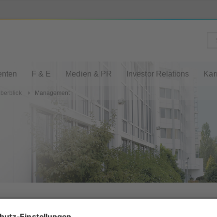
enten
F & E
Medien & PR
Investor Relations
Kar
Überblick
Management