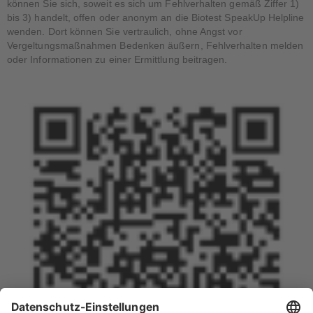
können Sie sich, soweit es sich um Fehlverhalten gemäß Ziffer 1)
bis 3) handelt, offen oder anonym an die Biotest SpeakUp Helpline
wenden. Dort können Sie vertraulich, ohne Angst vor
Vergeltungsmaßnahmen Bedenken äußern, Fehlverhalten melden
oder Informationen zu einer Ermittlung beitragen.