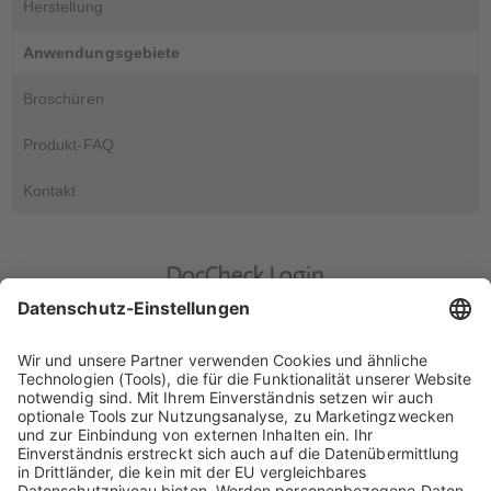
Herstellung
Anwendungsgebiete
Broschüren
Produkt-FAQ
Kontakt
DocCheck Login
DocCheck
Diese Seite enthält Informationen für medizinische Fachkreise.
Bitte geben Sie Ihr DocCheck-Passwort ein..