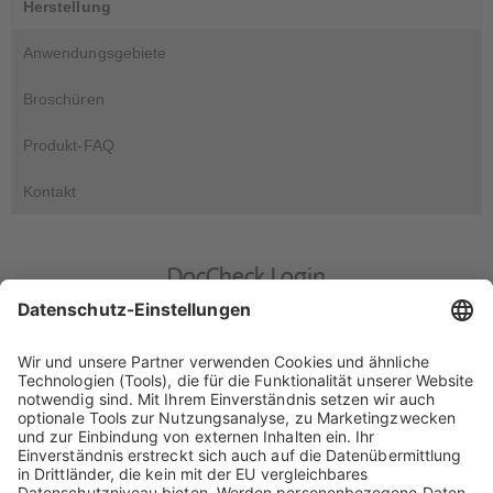
Herstellung
Anwendungsgebiete
Broschüren
Produkt-FAQ
Kontakt
DocCheck Login
DocCheck
Diese Seite enthält Informationen für medizinische Fachkreise.
Bitte geben Sie Ihr DocCheck-Passwort ein..