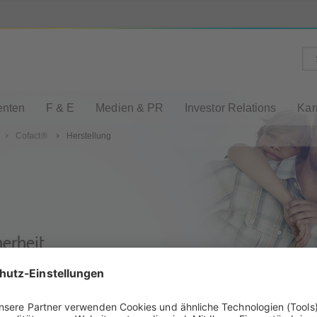
enten
F & E
Medien & PR
Investor Relations
Kar
Cofact®
Herstellung
herheit
Anwendungsgebiete
Produkt-FAQ
Kontak