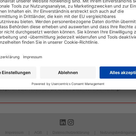
DocCheck Login
edizinische Fachkreise. Bitte geben Sie Ihr DocCheck-Passwort ein..
ezogenen Daten informiert Sie unsere
Datenschutzerklärung.
Impressum
AGB
Datenschutzerklärung
Nutzungsbedingung